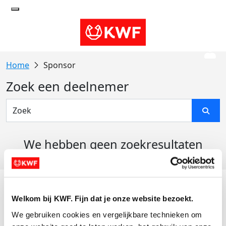
Sponsor
Zoek een deelnemer
We hebben geen zoekresultaten
gevonden
Acties
Welkom bij KWF. Fijn dat je onze website bezoekt.
Actiematerialen
We gebruiken cookies en vergelijkbare technieken om 
Evenementen