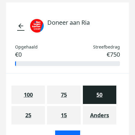
Doneer aan Ria
arrow_back
Opgehaald
Streefbedrag
€0
€750
100
75
50
25
15
Anders