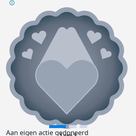
Aan eigen actie gedoneerd
1 van 3