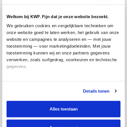
Welkom bij KWF. Fijn dat je onze website bezoekt.
We gebruiken cookies en vergelijkbare technieken om 
onze website goed te laten werken, het gebruik van onze 
website en campagnes te analyseren en — met jouw 
toestemming — voor marketingdoeleinden. Met jouw 
toestemming kunnen wij en onze partners gegevens 
verwerken, zoals surfgedrag, voorkeuren en technische 
gegevens.
Deze gegevens helpen ons om campagnes te meten, 
prestaties te verbeteren en relevante KWF-content te 
Details tonen
tonen. Je kunt je toestemming op elk moment wijzigen of 
intrekken via Cookie instellingen onderaan de pagina. De 
lijst met cookies is te vinden in het tabblad “details”.
Alles toestaan
Actiepagina gemaakt