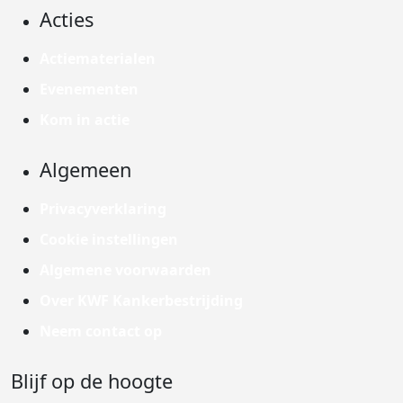
Acties
Actiematerialen
Evenementen
Kom in actie
Algemeen
Privacyverklaring
Cookie instellingen
Algemene voorwaarden
Over KWF Kankerbestrijding
Neem contact op
Blijf op de hoogte