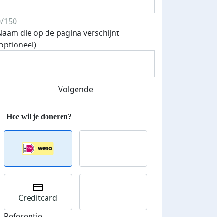
0/150
Naam die op de pagina verschijnt
(optioneel)
teurs
nkt
Volgende
Creditcard
Referentie