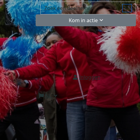
Kom in actie
Inloggen
NL