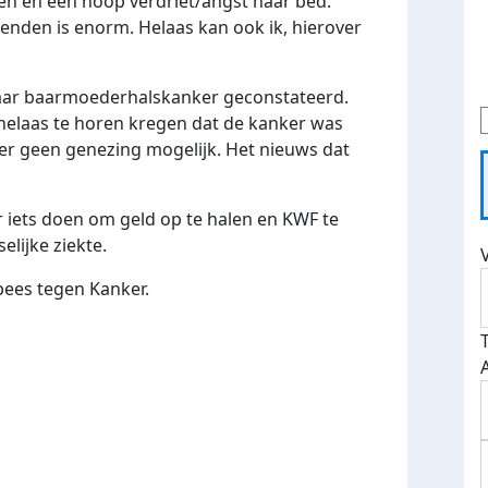
en en een hoop verdriet/angst naar bed.
ienden is enorm. Helaas kan ook ik, hierover
rjaar baarmoederhalskanker geconstateerd.
helaas te horen kregen dat de kanker was
 er geen genezing mogelijk. Het nieuws dat
r iets doen om geld op te halen en KWF te
elijke ziekte.
rpees tegen Kanker.