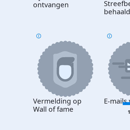
Streefb
ontvangen
behaal
Vermelding op
E-mails
Wall of fame
1