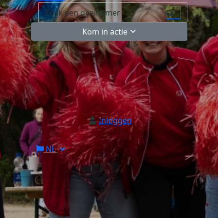
Kom in actie
Inloggen
NL