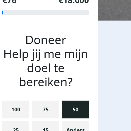
€76
€18.000
Doneer
Help jij me mijn
doel te
bereiken?
100
75
50
25
15
Anders