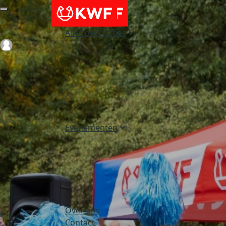
Alles over acties
Login
Evenementen
Over ons
Contact