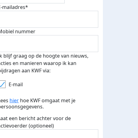
E-mailadres*
Mobiel nummer
Ik blijf graag op de hoogte van nieuws,
acties en manieren waarop ik kan
bijdragen aan KWF via:
E-mail
Lees
hier
hoe KWF omgaat met je
persoonsgegevens.
Laat een bericht achter voor de
actievoerder (optioneel)