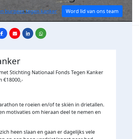
oen burpees tegen kanker
Word lid van ons team
anker
met Stichting Nationaal Fonds Tegen Kanker
m €18000,-
thon te roeien en/of te skiën in drietallen.
 en motivaties om hieraan deel te nemen en
zich heen slaan en gaan er dagelijks vele