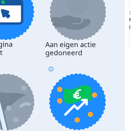
gina
Aan eigen actie
Dona
t
gedoneerd
beda