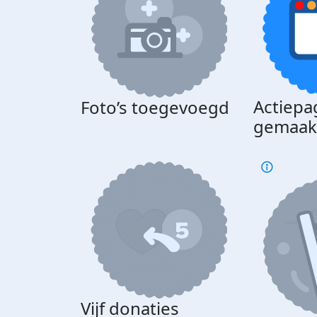
Actiepa
Foto’s toegevoegd
gemaak
Vijf donaties