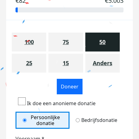
€82
€5.003
100
75
50
25
15
Anders
Doneer
Ik doe een anonieme donatie
Persoonlijke
Bedrijfsdonatie
donatie
Voornaam *