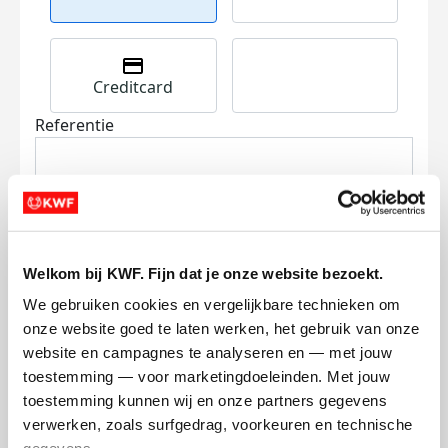
Creditcard
Referentie
Welkom bij KWF. Fijn dat je onze website bezoekt.
We gebruiken cookies en vergelijkbare technieken om 
Ik wil bijdragen aan de transactiekosten
onze website goed te laten werken, het gebruik van onze 
en betaal €0.75 extra.
website en campagnes te analyseren en — met jouw 
Doneer nu
toestemming — voor marketingdoeleinden. Met jouw 
toestemming kunnen wij en onze partners gegevens 
verwerken, zoals surfgedrag, voorkeuren en technische 