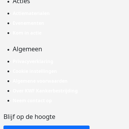
Acties
Actiematerialen
Evenementen
Kom in actie
Algemeen
Privacyverklaring
Cookie instellingen
Algemene voorwaarden
Over KWF Kankerbestrijding
Neem contact op
Blijf op de hoogte