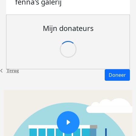
fenna's
galerij
Mijn donateurs
Terug
Doneer