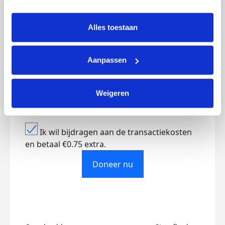
intrekken via Cookie instellingen onderaan de pagina. De 
Creditcard
lijst met cookies is te vinden in het tabblad “details”.
Alles toestaan
Referentie
Aanpassen
Weigeren
Ik wil bijdragen aan de transactiekosten
en betaal €0.75 extra.
Doneer nu