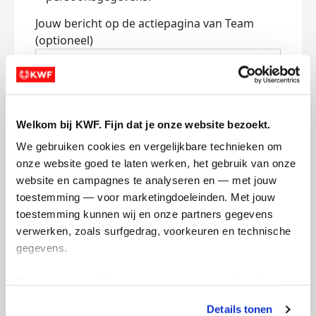
Jouw bericht op de actiepagina van Team
(optioneel)
0/150
Naam die op de pagina verschijnt
Welkom bij KWF. Fijn dat je onze website bezoekt.
We gebruiken cookies en vergelijkbare technieken om 
onze website goed te laten werken, het gebruik van onze 
Volgende
website en campagnes te analyseren en — met jouw 
toestemming — voor marketingdoeleinden. Met jouw 
Volgende
toestemming kunnen wij en onze partners gegevens 
verwerken, zoals surfgedrag, voorkeuren en technische 
gegevens.
Deze gegevens helpen ons om campagnes te meten, 
prestaties te verbeteren en relevante KWF-content te 
Details tonen
tonen. Je kunt je toestemming op elk moment wijzigen of 