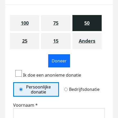
100
75
50
25
15
Anders
Doneer
Ik doe een anonieme donatie
Persoonlijke
Bedrijfsdonatie
donatie
Voornaam *