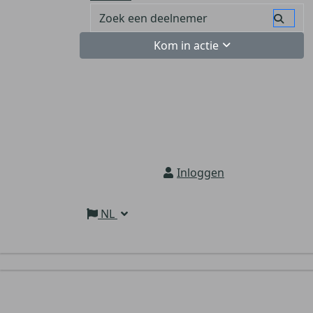
Kom in actie
Inloggen
NL