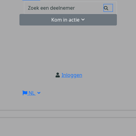
Kom in actie
Inloggen
NL