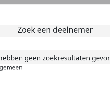
Zoek een deelnemer
hebben geen zoekresultaten gevo
lgemeen
ivacyverklaring
okie instellingen
gemene voorwaarden
er KWF Kankerbestrijding