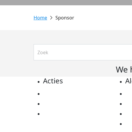
Sponsor
We 
Acties
A
Actiematerialen
Pr
Evenementen
Co
Kom in actie
Al
Ov