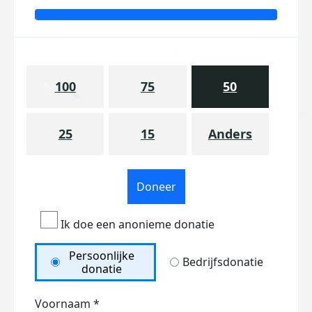
100
75
50
25
15
Anders
Doneer
Ik doe een anonieme donatie
Persoonlijke
Bedrijfsdonatie
donatie
Voornaam *