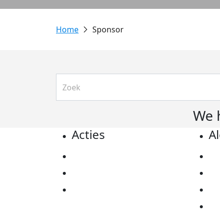
Sponsor
We 
Acties
A
Actiematerialen
Pr
Evenementen
Co
Kom in actie
Al
Ov