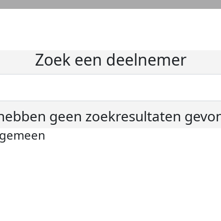
Zoek een deelnemer
hebben geen zoekresultaten gevo
lgemeen
ivacyverklaring
okie instellingen
gemene voorwaarden
er KWF Kankerbestrijding