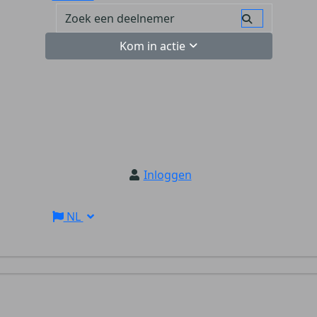
Kom in actie
Inloggen
NL