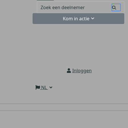
Kom in actie
Inloggen
NL