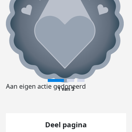
Aan eigen actie gedoneerd
1 van 3
Deel pagina