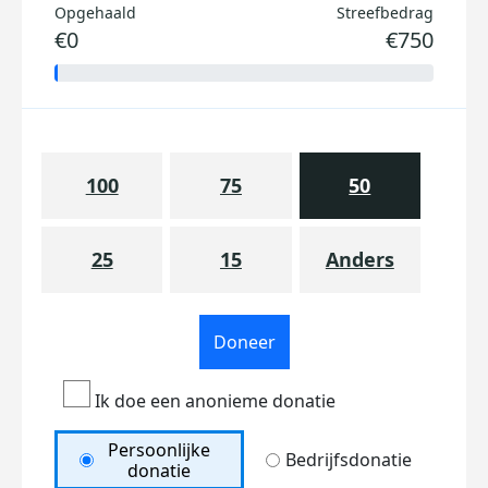
Opgehaald
Streefbedrag
€0
€750
100
75
50
25
15
Anders
Doneer
Ik doe een anonieme donatie
Persoonlijke
Bedrijfsdonatie
donatie