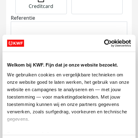
Creditcard
Referentie
Welkom bij KWF. Fijn dat je onze website bezoekt.
Ik wil bijdragen aan de transactiekosten
We gebruiken cookies en vergelijkbare technieken om 
en betaal €0.75 extra.
onze website goed te laten werken, het gebruik van onze 
website en campagnes te analyseren en — met jouw 
Doneer nu
toestemming — voor marketingdoeleinden. Met jouw 
toestemming kunnen wij en onze partners gegevens 
verwerken, zoals surfgedrag, voorkeuren en technische 
gegevens.
Opgehaald
Streefbedrag
Deze gegevens helpen ons om campagnes te meten, 