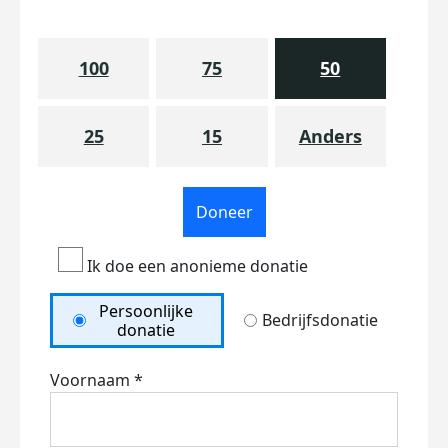
100
75
50
25
15
Anders
Doneer
Ik doe een anonieme donatie
Persoonlijke
Bedrijfsdonatie
donatie
Voornaam *