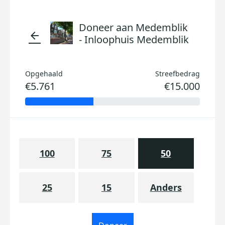
Doneer aan Medemblik
arrow_back
- Inloophuis Medemblik
Opgehaald
Streefbedrag
€5.761
€15.000
100
75
50
25
15
Anders