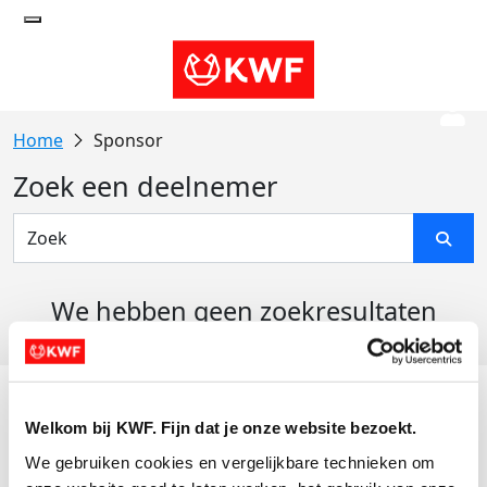
Sponsor
Zoek een deelnemer
We hebben geen zoekresultaten
gevonden
Acties
Welkom bij KWF. Fijn dat je onze website bezoekt.
Actiematerialen
We gebruiken cookies en vergelijkbare technieken om 
Evenementen