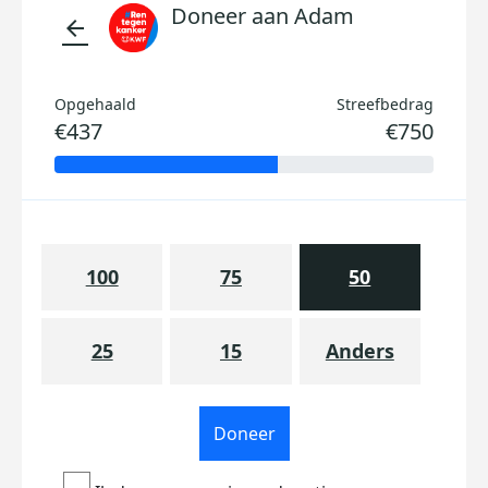
Doneer aan Adam
arrow_back
Opgehaald
Streefbedrag
€437
€750
100
75
50
25
15
Anders
Doneer