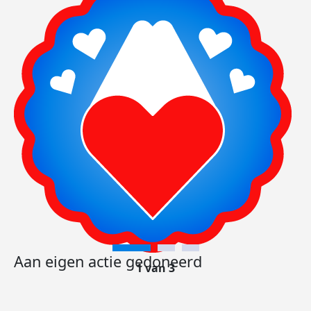
Aan eigen actie gedoneerd
1 van 3