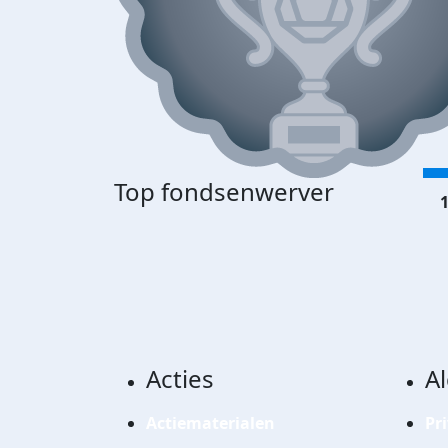
Top fondsenwerver
1
Acties
A
Actiematerialen
Pr