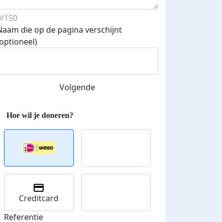
0/150
Naam die op de pagina verschijnt
(optioneel)
Streefbedrag verhoogd
Volgende
Creditcard
Referentie