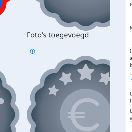
Foto's toegevoegd
€500
verd