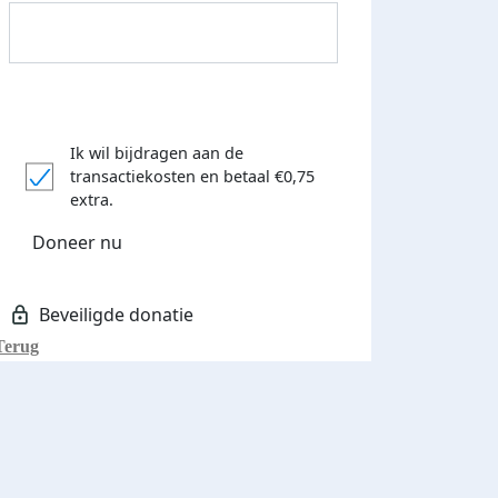
Ik wil bijdragen aan de
transactiekosten
en betaal €0,75
extra.
Donateurs bedankt
Doneer nu
Terug