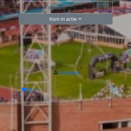
Kom in actie
Inloggen
NL