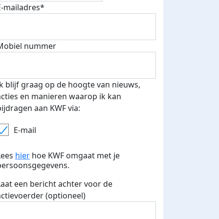
E-mailadres*
Mobiel nummer
 euro opgehaald: t-shirt
E-mails verstuurd
iend
Ik blijf graag op de hoogte van nieuws,
acties en manieren waarop ik kan
bijdragen aan KWF via:
E-mail
Lees
hier
hoe KWF omgaat met je
persoonsgegevens.
Laat een bericht achter voor de
actievoerder (optioneel)