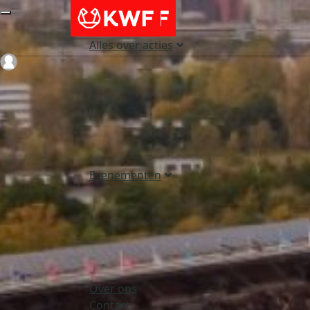
Alles over acties
Login
Evenementen
Over ons
Contact