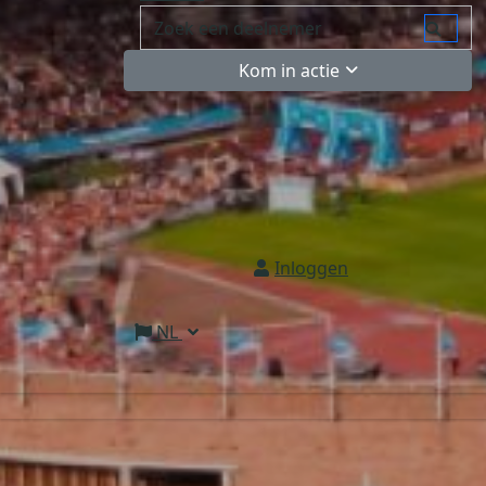
Kom in actie
Inloggen
NL