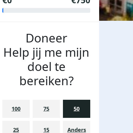
€0
€750
Doneer
Help jij me mijn
doel te
bereiken?
100
75
50
25
15
Anders