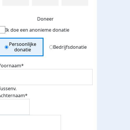
Doneer
Ik doe een anonieme donatie
Donation Type
Persoonlijke
Bedrijfsdonatie
donatie
Voornaam*
Tussenv.
Achternaam*