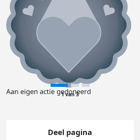
Aan eigen actie gedoneerd
1 van 3
Deel pagina