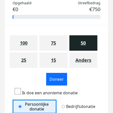
Opgehaald
Streefbedrag
€0
€750
100
75
50
25
15
Anders
Doneer
Ik doe een anonieme donatie
Persoonlijke
Bedrijfsdonatie
donatie