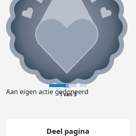
Aan eigen actie gedoneerd
1 van 3
Deel pagina