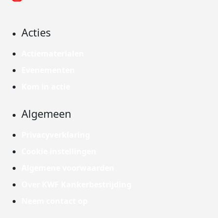
Acties
Actiematerialen
Evenementen
Kom in actie
Algemeen
Privacyverklaring
Cookie instellingen
Algemene voorwaarden
Over KWF Kankerbestrijding
Neem contact op