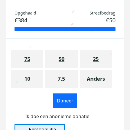
Opgehaald
Streefbedrag
€384
€50
75
50
25
10
7.5
Anders
Doneer
Ik doe een anonieme donatie
Persoonlijke