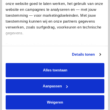
onze website goed te laten werken, het gebruik van onze 
website en campagnes te analyseren en — met jouw 
Mijn activiteiten volgen
toestemming — voor marketingdoeleinden. Met jouw 
toestemming kunnen wij en onze partners gegevens 
verwerken, zoals surfgedrag, voorkeuren en technische 
gegevens.
Deze gegevens helpen ons om campagnes te meten, 
458
prestaties te verbeteren en relevante KWF-content te 
kms
Details tonen
tonen. Je kunt je toestemming op elk moment wijzigen of 
intrekken via Cookie instellingen onderaan de pagina. De 
Adrianna's badges
lijst met cookies is te vinden in het tabblad “details”.
Alles toestaan
Aanpassen
Weigeren