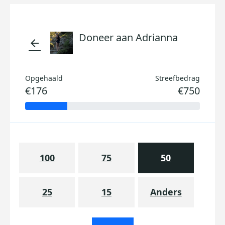
Doneer aan Adrianna
arrow_back
Opgehaald
Streefbedrag
€176
€750
100
75
50
25
15
Anders