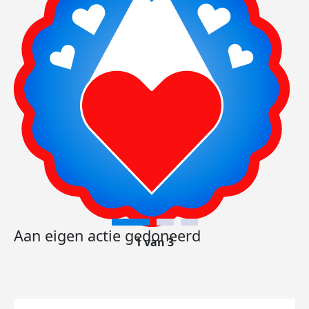
Aan eigen actie gedoneerd
1 van 3