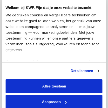
Welkom bij KWF. Fijn dat je onze website bezoekt.
We gebruiken cookies en vergelijkbare technieken om 
onze website goed te laten werken, het gebruik van onze 
website en campagnes te analyseren en — met jouw 
toestemming — voor marketingdoeleinden. Met jouw 
toestemming kunnen wij en onze partners gegevens 
verwerken, zoals surfgedrag, voorkeuren en technische 
KWF Kankerbestrijding
gegevens.
Deze gegevens helpen ons om campagnes te meten, 
Kanker raakt ons allemaal. Jaarlijks sterven er zo'n
prestaties te verbeteren en relevante KWF-content te 
45.000 mensen als gevolg van kanker. De ziekte is
Details tonen
tonen. Je kunt je toestemming op elk moment wijzigen of 
hiermee in Nederland doodsoorzaak nummer één.
intrekken via Cookie instellingen onderaan de pagina. De 
Minder kanker, meer genezing en een betere kwaliteit
lijst met cookies is te vinden in het tabblad “details”.
Alles toestaan
van leven voor kankerpatiënten. Dat is het doel van
KWF Kankerbestrijding.
Aanpassen