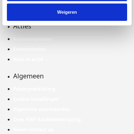
Weigeren
Acties
Actiematerialen
Evenementen
Kom in actie
Algemeen
Privacyverklaring
Cookie instellingen
Algemene voorwaarden
Over KWF Kankerbestrijding
Neem contact op