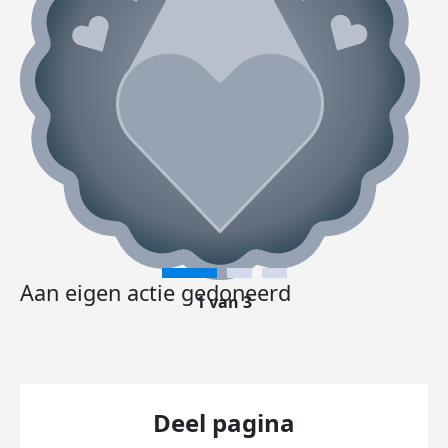
Aan eigen actie gedoneerd
1 van 3
Deel pagina