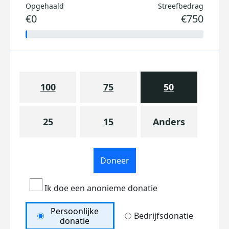
Opgehaald
Streefbedrag
€0
€750
100
75
50
25
15
Anders
Doneer
Ik doe een anonieme donatie
Persoonlijke
Bedrijfsdonatie
donatie