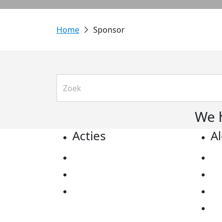
Sponsor
We 
Acties
A
Actiematerialen
Pr
Evenementen
Co
Kom in actie
Al
Ov