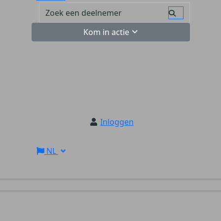
Kom in actie
Inloggen
NL