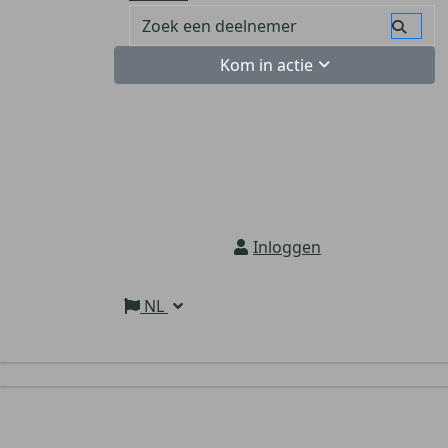
Kom in actie
Inloggen
NL