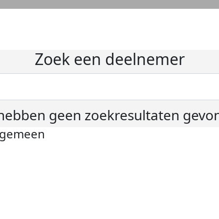
Zoek een deelnemer
hebben geen zoekresultaten gevo
lgemeen
ivacyverklaring
okie instellingen
gemene voorwaarden
er KWF Kankerbestrijding