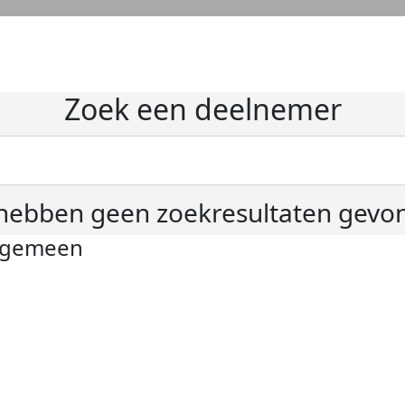
Zoek een deelnemer
hebben geen zoekresultaten gevo
lgemeen
ivacyverklaring
okie instellingen
gemene voorwaarden
er KWF Kankerbestrijding