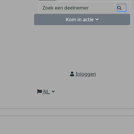
Kom in actie
Inloggen
NL