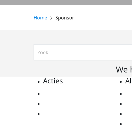
Sponsor
We 
Acties
A
Actiematerialen
Pr
Evenementen
Co
Kom in actie
Al
Ov