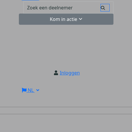
Kom in actie
Inloggen
NL