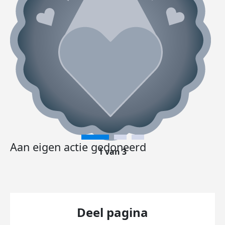
Aan eigen actie gedoneerd
1 van 3
Deel pagina