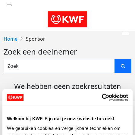
Sponsor
Zoek een deelnemer
We hebben geen zoekresultaten
gevonden
Acties
Welkom bij KWF. Fijn dat je onze website bezoekt.
Actiematerialen
We gebruiken cookies en vergelijkbare technieken om 
Evenementen