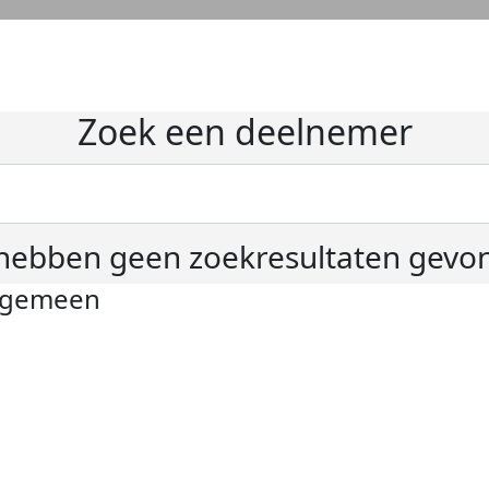
Zoek een deelnemer
hebben geen zoekresultaten gevo
lgemeen
ivacyverklaring
okie instellingen
gemene voorwaarden
er KWF Kankerbestrijding