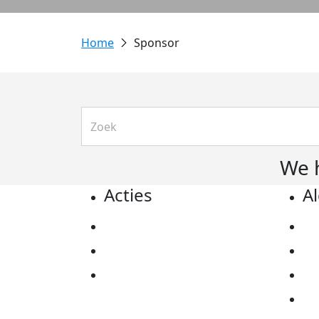
Sponsor
We 
Acties
A
Actiematerialen
Pr
Evenementen
Co
Kom in actie
Al
Ov