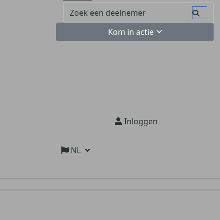
Kom in actie
Inloggen
NL