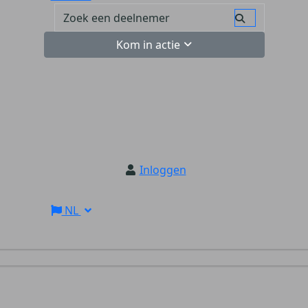
Kom in actie
Inloggen
NL