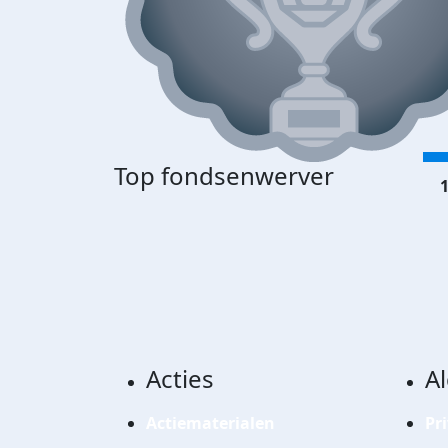
Top fondsenwerver
1
Acties
A
Actiematerialen
Pr