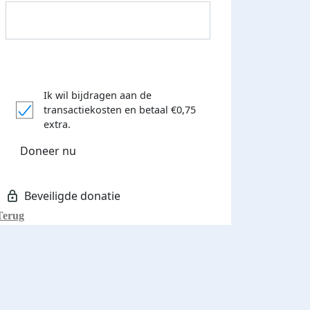
Ik wil bijdragen aan de
transactiekosten
en betaal €0,75
Donateurs bedankt
extra.
Doneer nu
Terug