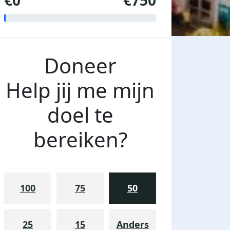
€0
€750
Doneer
Help jij me mijn
doel te
bereiken?
100
75
50
25
15
Anders