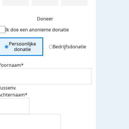
Doneer
Ik doe een anonieme donatie
Donation Type
Persoonlijke
Bedrijfsdonatie
donatie
Voornaam*
Tussenv.
Achternaam*