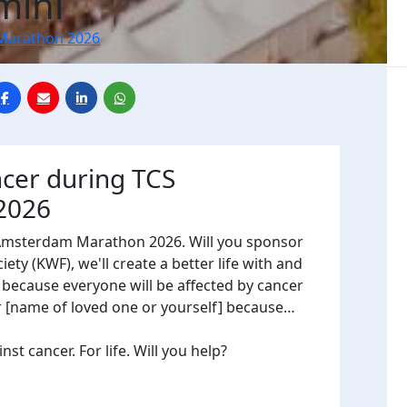
mini
Marathon 2026
ncer during TCS
2026
 Amsterdam Marathon 2026. Will you sponsor
ty (KWF), we'll create a better life with and
, because everyone will be affected by cancer
or [name of loved one or yourself] because…
t cancer. For life. Will you help?