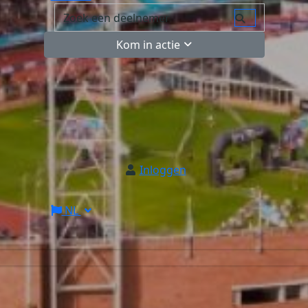
Kom in actie
Inloggen
NL