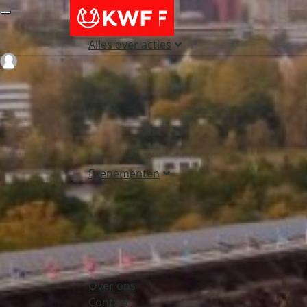
Alles over acties
Login
Evenementen
Over ons
Contact