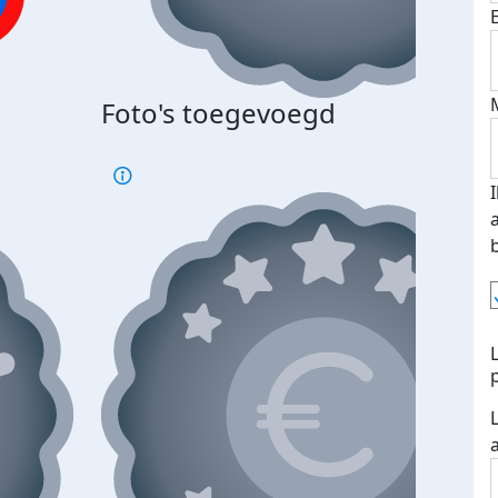
Foto's toegevoegd
€500
verd