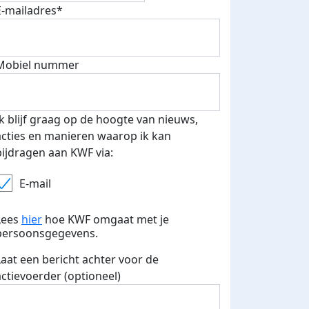
E-mailadres*
Mobiel nummer
 euro opgehaald: t-shirt
E-mails verstuurd
iend
Ik blijf graag op de hoogte van nieuws,
acties en manieren waarop ik kan
bijdragen aan KWF via:
E-mail
Lees
hier
hoe KWF omgaat met je
persoonsgegevens.
Laat een bericht achter voor de
actievoerder (optioneel)