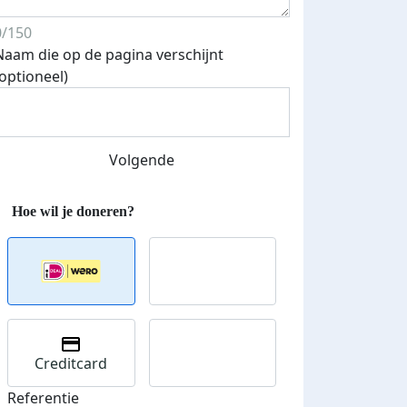
0/150
Naam die op de pagina verschijnt
(optioneel)
Streefbedrag verhoogd
Volgende
Creditcard
Referentie