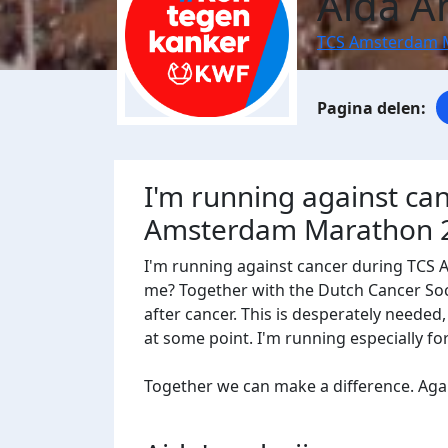
Aida A
TCS Amsterdam 
I'm running against ca
Amsterdam Marathon 
I'm running against cancer during TCS
me? Together with the Dutch Cancer Socie
after cancer. This is desperately needed
at some point. I'm running especially f
Together we can make a difference. Agains