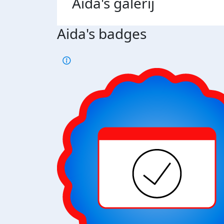
Aida's
galerij
Aida's badges