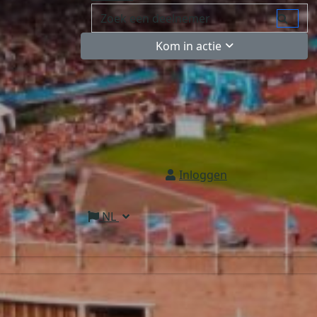
Kom in actie
Inloggen
NL