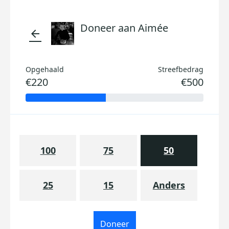
Doneer aan Aimée
arrow_back
Opgehaald
Streefbedrag
€220
€500
100
75
50
25
15
Anders
Doneer