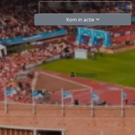
Kom in actie
Inloggen
NL