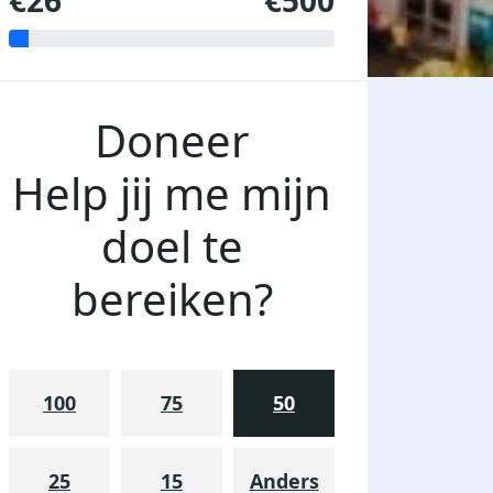
€26
€500
Doneer
Help jij me mijn
doel te
bereiken?
100
75
50
25
15
Anders