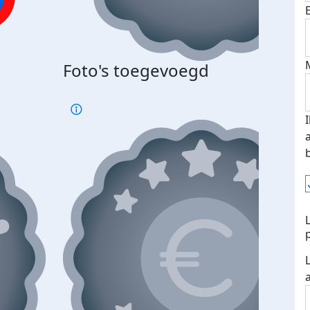
Foto's toegevoegd
€500
verd