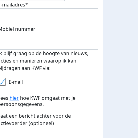
E-mailadres*
Mobiel nummer
 euro opgehaald: t-shirt
E-mails verstuurd
iend
Ik blijf graag op de hoogte van nieuws,
acties en manieren waarop ik kan
bijdragen aan KWF via:
E-mail
Lees
hier
hoe KWF omgaat met je
persoonsgegevens.
Laat een bericht achter voor de
actievoerder (optioneel)