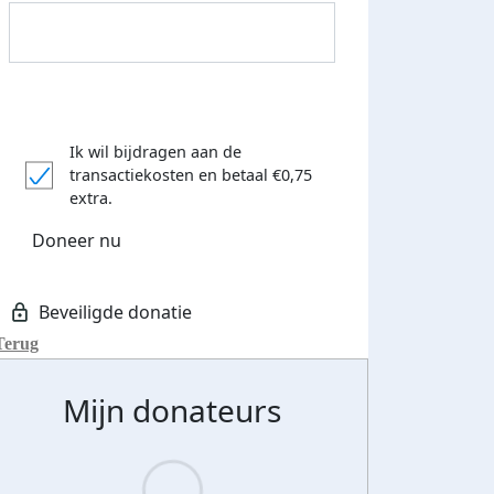
Ik wil bijdragen aan de
transactiekosten
en betaal €0,75
Donateurs bedankt
extra.
Doneer nu
Terug
Mijn donateurs