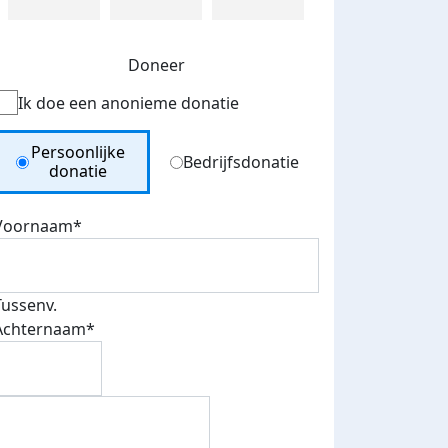
Doneer
Ik doe een anonieme donatie
Donation Type
Persoonlijke
Bedrijfsdonatie
donatie
Voornaam*
Tussenv.
Achternaam*