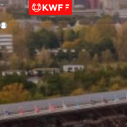
Alles over acties
Login
Evenementen
Over ons
Contact