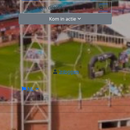
Kom in actie
Inloggen
NL