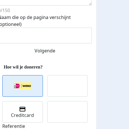
0/150
Naam die op de pagina verschijnt
(optioneel)
Streefbedrag verhoogd
Volgende
Creditcard
Referentie