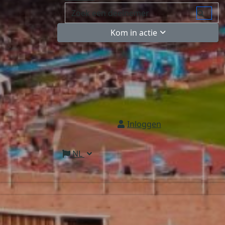
Kom in actie
Inloggen
NL