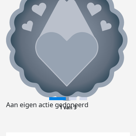
Aan eigen actie gedoneerd
1 van 3