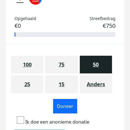
Opgehaald
Streefbedrag
€0
€750
100
75
50
25
15
Anders
Doneer
Ik doe een anonieme donatie