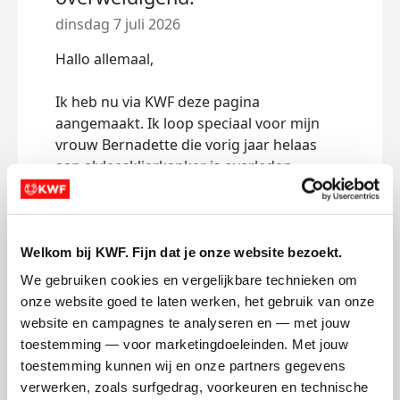
dinsdag 7 juli 2026
Hallo allemaal,
Ik heb nu via KWF deze pagina
aangemaakt. Ik loop speciaal voor mijn
vrouw Bernadette die vorig jaar helaas
aan alvleesklierkanker is overleden.
De eerste stortingen zijn de afgelopen tijd
op mijn privé rekening gedaan. Maar liefst
Welkom bij KWF. Fijn dat je onze website bezoekt.
€ 1.353,-! Dank familie en vrienden
We gebruiken cookies en vergelijkbare technieken om 
hiervoor! Dit bedrag heb ik meteen
onze website goed te laten werken, het gebruik van onze 
doorgestort naar KWF zoals je kan zien.
website en campagnes te analyseren en — met jouw 
Alle nieuwe stortingen gaan nu direct naar
toestemming — voor marketingdoeleinden. Met jouw 
KWF.
toestemming kunnen wij en onze partners gegevens 
verwerken, zoals surfgedrag, voorkeuren en technische 
Via o.a. Facebook ga ik deze actie nu ook