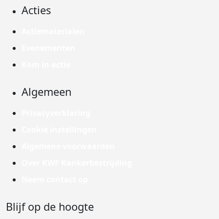
Acties
Actiematerialen
Evenementen
Kom in actie
Algemeen
Privacyverklaring
Cookie instellingen
Algemene voorwaarden
Over KWF Kankerbestrijding
Neem contact op
Blijf op de hoogte