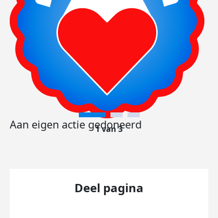
Aan eigen actie gedoneerd
1 van 3
Deel pagina