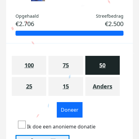
Opgehaald
Streefbedrag
€2.706
€2.500
100
75
50
25
15
Anders
Doneer
Ik doe een anonieme donatie