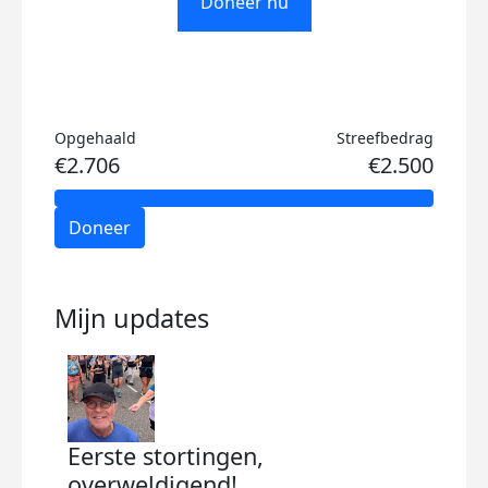
Doneer nu
Opgehaald
Streefbedrag
€2.706
€2.500
Doneer
Mijn updates
Eerste stortingen,
overweldigend!