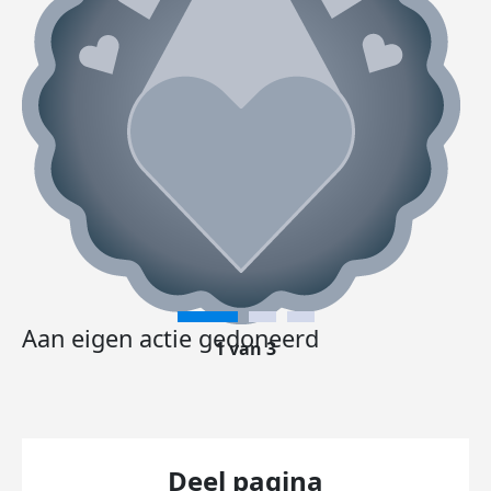
Aan eigen actie gedoneerd
1 van 3
Deel pagina