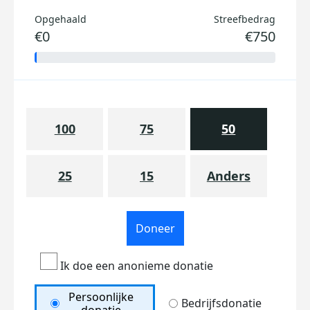
Opgehaald
Streefbedrag
€0
€750
100
75
50
25
15
Anders
Doneer
Ik doe een anonieme donatie
Persoonlijke
Bedrijfsdonatie
donatie