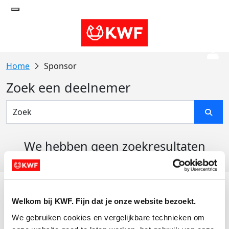
Sponsor
Zoek een deelnemer
We hebben geen zoekresultaten
gevonden
Acties
Welkom bij KWF. Fijn dat je onze website bezoekt.
Actiematerialen
We gebruiken cookies en vergelijkbare technieken om 
Evenementen