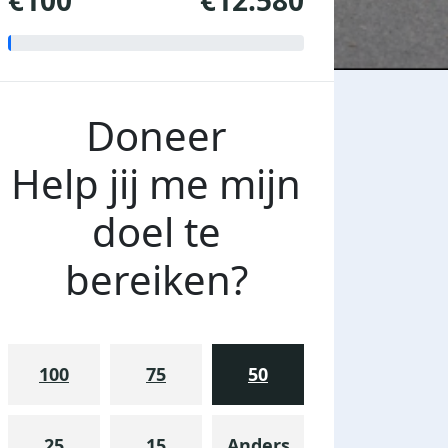
€100
€12.580
Doneer
Help jij me mijn
doel te
bereiken?
100
75
50
25
15
Anders