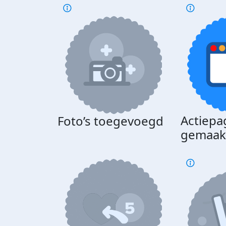
Actiepa
Foto’s toegevoegd
gemaak