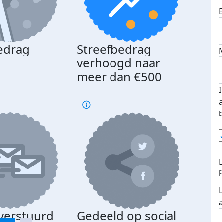
edrag
Streefbedrag
d
verhoogd naar
meer dan €500
 verstuurd
Gedeeld op social