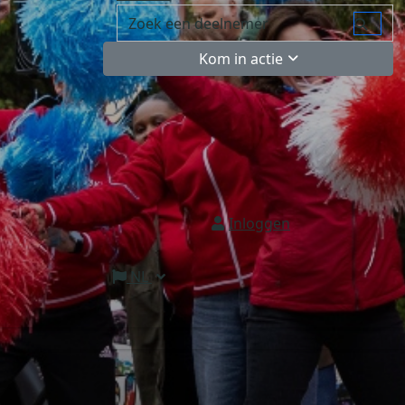
Kom in actie
Inloggen
NL