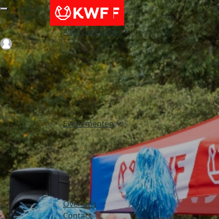
Alles over acties
Login
Evenementen
Over ons
Contact