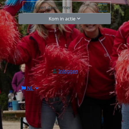
Kom in actie
Inloggen
NL