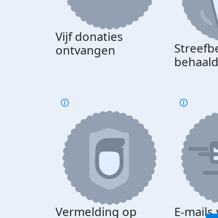
Vijf donaties
Streefb
ontvangen
behaal
Vermelding op
E-mails