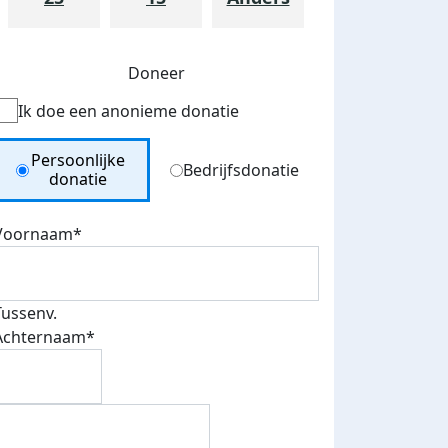
Doneer
Ik doe een anonieme donatie
Donation Type
Persoonlijke
Bedrijfsdonatie
donatie
teurs
Voornaam*
nkt
Tussenv.
Achternaam*