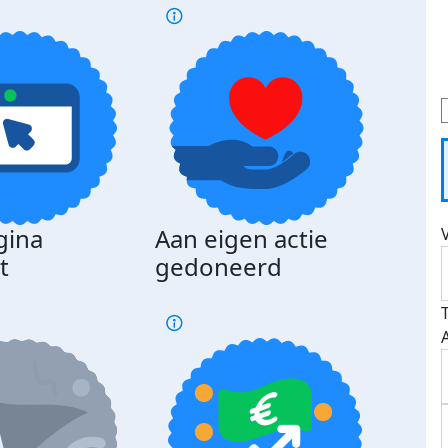
gina
Aan eigen actie
Dona
t
gedoneerd
beda