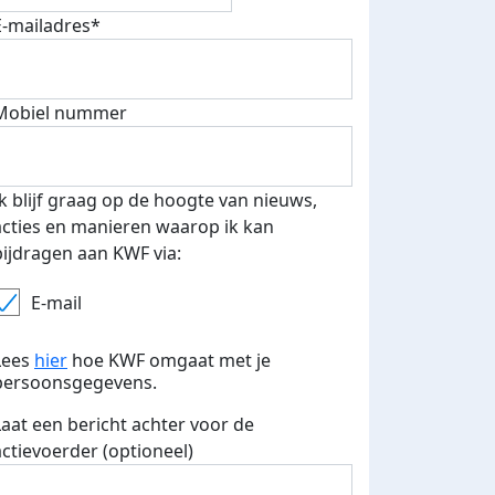
E-mailadres*
Mobiel nummer
Ik blijf graag op de hoogte van nieuws,
acties en manieren waarop ik kan
bijdragen aan KWF via:
E-mail
Lees
hier
hoe KWF omgaat met je
persoonsgegevens.
Laat een bericht achter voor de
actievoerder (optioneel)