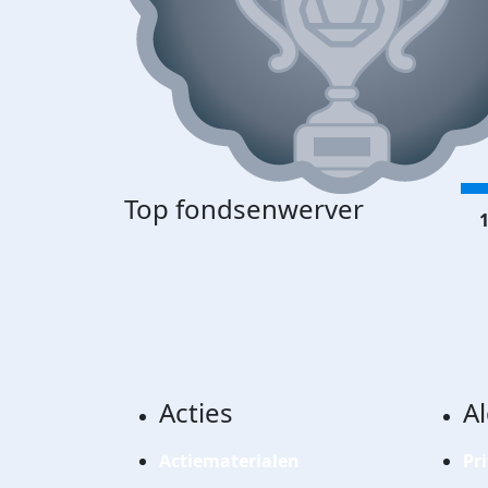
Top fondsenwerver
1
Acties
A
Actiematerialen
Pr