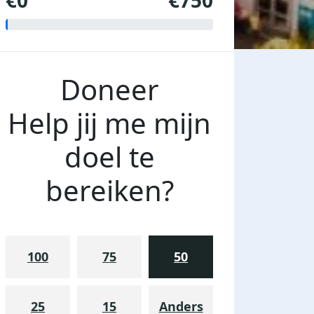
€0
€750
Doneer
Help jij me mijn
doel te
bereiken?
100
75
50
25
15
Anders