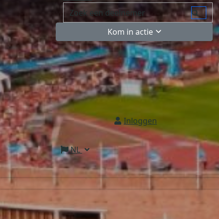
Kom in actie
Inloggen
NL