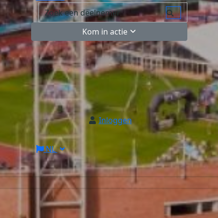
Kom in actie
Inloggen
NL