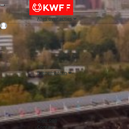
Alles over acties
Login
Evenementen
Over ons
Contact