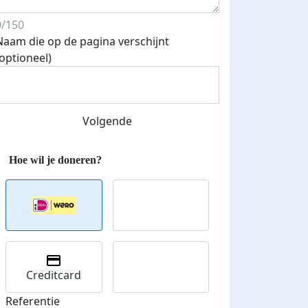
0/150
Naam die op de pagina verschijnt
(optioneel)
Streefbedrag verhoogd
Volgende
Creditcard
Referentie