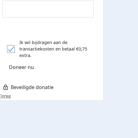
Ik wil bijdragen aan de
transactiekosten
en betaal €0,75
extra.
Donateurs bedankt
Doneer nu
Terug