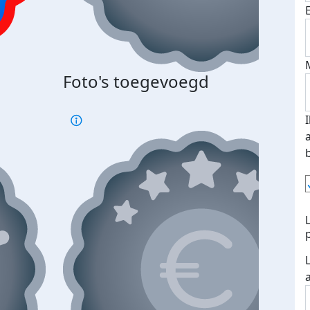
Foto's toegevoegd
€500
verd