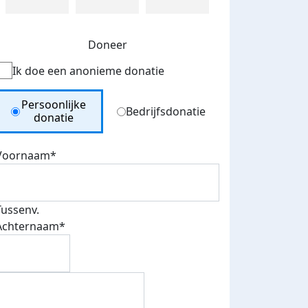
Doneer
Ik doe een anonieme donatie
Donation Type
Persoonlijke
Bedrijfsdonatie
donatie
Voornaam*
Tussenv.
Achternaam*