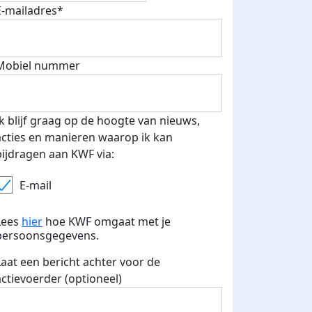
E-mailadres*
Mobiel nummer
 euro opgehaald: t-shirt
E-mails verstuurd
iend
Ik blijf graag op de hoogte van nieuws,
acties en manieren waarop ik kan
bijdragen aan KWF via:
E-mail
Lees
hier
hoe KWF omgaat met je
persoonsgegevens.
Laat een bericht achter voor de
actievoerder (optioneel)