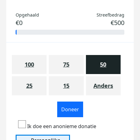
Opgehaald
Streefbedrag
€0
€500
100
75
50
25
15
Anders
Doneer
Ik doe een anonieme donatie