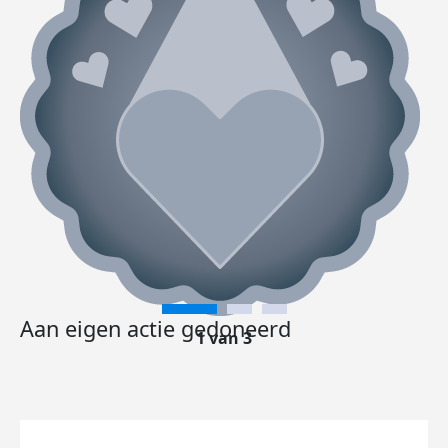
Aan eigen actie gedoneerd
1 van 3