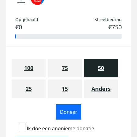
Opgehaald
Streefbedrag
€0
€750
100
75
50
25
15
Anders
Doneer
Ik doe een anonieme donatie