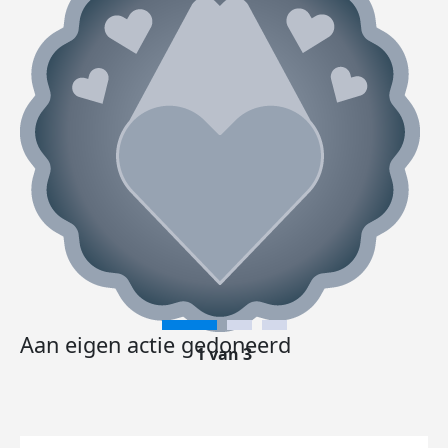
Aan eigen actie gedoneerd
1 van 3