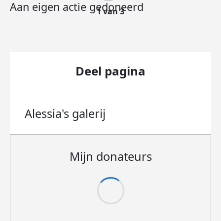
Aan eigen actie gedoneerd
1 van 3
Deel pagina
Alessia's
galerij
Mijn donateurs