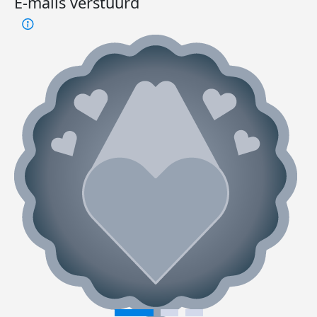
E-mails verstuurd