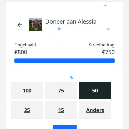
Doneer aan Alessia
arrow_back
Opgehaald
Streefbedrag
€800
€750
100
75
50
25
15
Anders