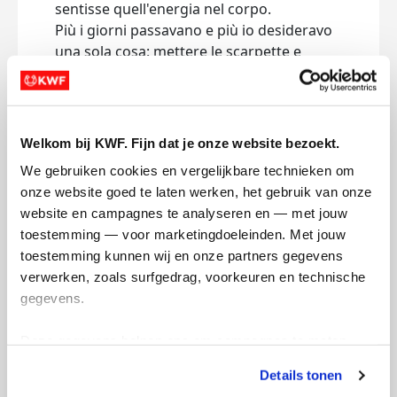
sentisse quell'energia nel corpo.
Più i giorni passavano e più io desideravo
una sola cosa: mettere le scarpette e
andare a correre. Un pensiero che in più di
30 anni non mi aveva mai sfiorato,
all'improvviso era diventato un richiamo
irresistibile.
Welkom bij KWF. Fijn dat je onze website bezoekt.
E così ho fatto, appena ho ricevuto l'ok
We gebruiken cookies en vergelijkbare technieken om 
dell'ostetrica.
onze website goed te laten werken, het gebruik van onze 
L'attività è ancora registrata su Strava.
website en campagnes te analyseren en — met jouw 
Corsi per 1,45 km e mi ritrovai senza fiato.
toestemming — voor marketingdoeleinden. Met jouw 
In un anno avrò pensato centinaia di volta
toestemming kunnen wij en onze partners gegevens 
di non potercela fare, che non facesse per
verwerken, zoals surfgedrag, voorkeuren en technische 
me, che il mio corpo non sia fatto per
gegevens.
correre.
Ma tante volte nella vita ho scoperto che
Deze gegevens helpen ons om campagnes te meten, 
non devi credere a tutto ciò che pensi.
prestaties te verbeteren en relevante KWF-content te 
E così eccomi qua.
Details tonen
tonen. Je kunt je toestemming op elk moment wijzigen of 
Se aiuti me a correre, aiuterai la ricerca