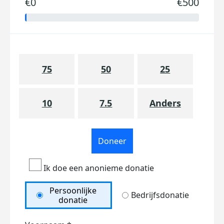
€0
€500
75
50
25
10
7.5
Anders
Doneer
Ik doe een anonieme donatie
Persoonlijke
Bedrijfsdonatie
donatie