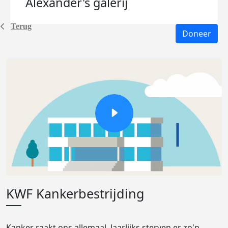
Alexander's
galerij
Terug
Doneer
KWF Kankerbestrijding
Kanker raakt ons allemaal. Jaarlijks sterven er zo'n