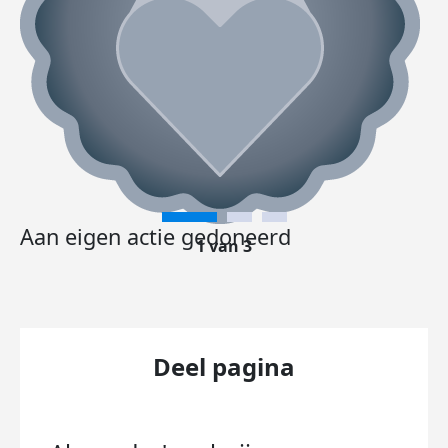
Aan eigen actie gedoneerd
1 van 3
Deel pagina