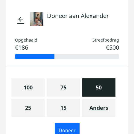
Doneer aan Alexander
arrow_back
Opgehaald
Streefbedrag
€186
€500
100
75
50
25
15
Anders
Doneer