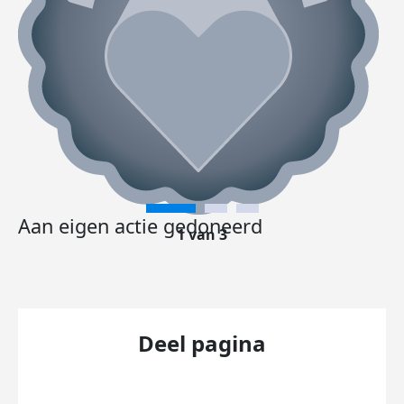
Aan eigen actie gedoneerd
1 van 3
Deel pagina