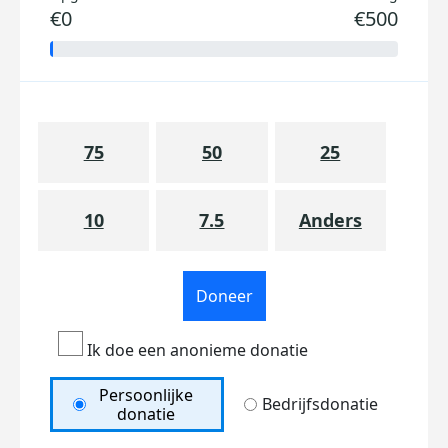
€0
€500
75
50
25
10
7.5
Anders
Doneer
Ik doe een anonieme donatie
Persoonlijke
Bedrijfsdonatie
donatie