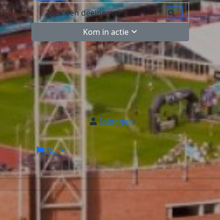
Kom in actie
Inloggen
NL