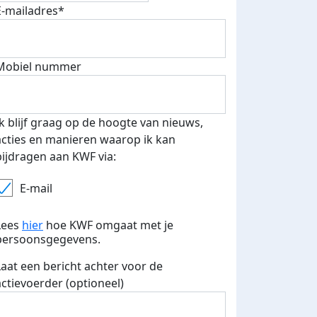
E-mailadres*
Mobiel nummer
 euro opgehaald: t-shirt
E-mails verstuurd
iend
Ik blijf graag op de hoogte van nieuws,
acties en manieren waarop ik kan
bijdragen aan KWF via:
E-mail
Lees
hier
hoe KWF omgaat met je
persoonsgegevens.
Laat een bericht achter voor de
actievoerder (optioneel)