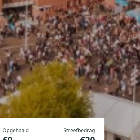
Opgehaald
Streefbedrag