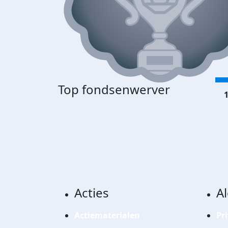
Top fondsenwerver
1
Acties
A
Actiematerialen
Pr