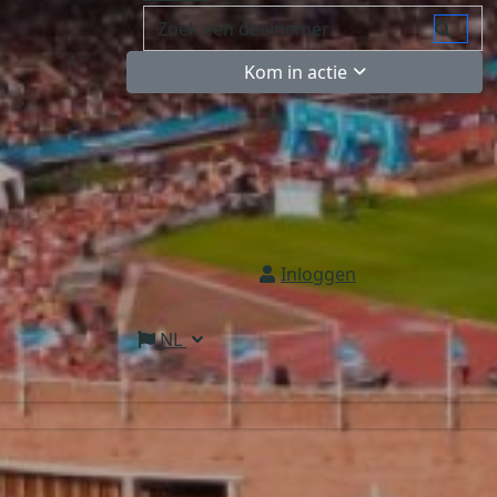
Kom in actie
Inloggen
NL