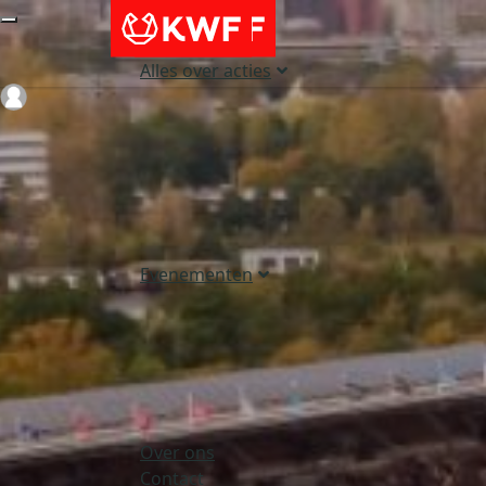
Alles over acties
Login
Evenementen
Over ons
Contact