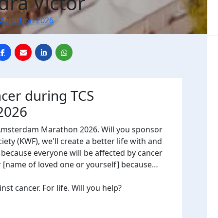
dra Victor
Marathon 2026
ncer during TCS
2026
 Amsterdam Marathon 2026. Will you sponsor
ty (KWF), we'll create a better life with and
, because everyone will be affected by cancer
or [name of loved one or yourself] because…
t cancer. For life. Will you help?