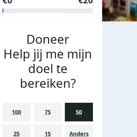
€0
€20
Doneer
Help jij me mijn
doel te
bereiken?
100
75
50
25
15
Anders