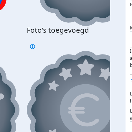
Foto's toegevoegd
€500
verd