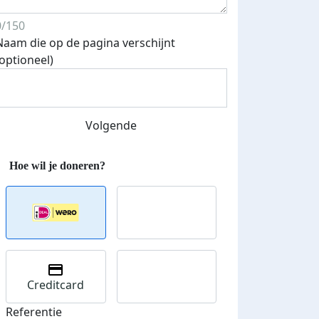
0/150
Naam die op de pagina verschijnt
(optioneel)
Streefbedrag verhoogd
Volgende
Creditcard
Referentie