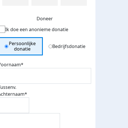
Doneer
Ik doe een anonieme donatie
Donation Type
Persoonlijke
Bedrijfsdonatie
donatie
Voornaam*
Tussenv.
Achternaam*