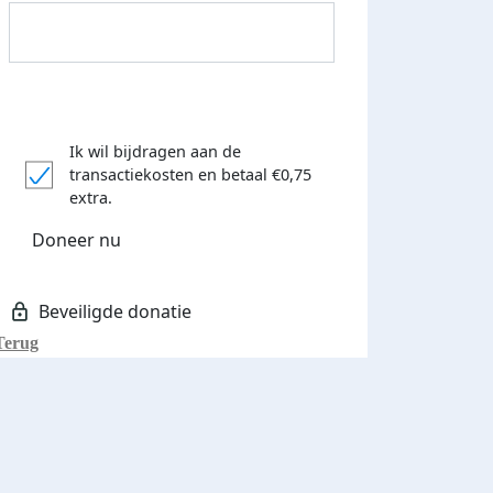
Ik wil bijdragen aan de
transactiekosten
en betaal €0,75
Donateurs bedankt
extra.
Doneer nu
Terug