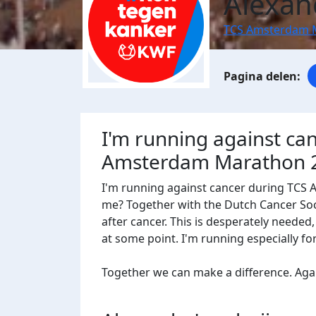
Alexan
TCS Amsterdam 
I'm running against ca
Amsterdam Marathon 
I'm running against cancer during TCS
me? Together with the Dutch Cancer Socie
after cancer. This is desperately needed
at some point. I'm running especially f
Together we can make a difference. Agains