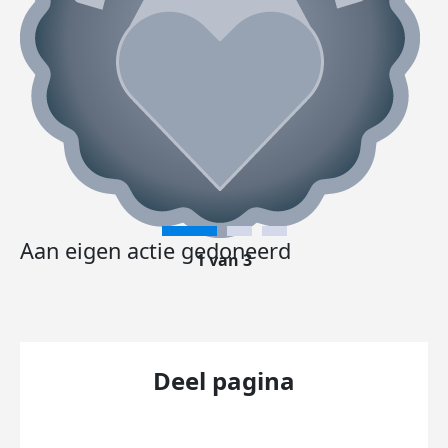
Aan eigen actie gedoneerd
1 van 3
Deel pagina