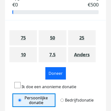
€0
€500
75
50
25
10
7.5
Anders
Doneer
Ik doe een anonieme donatie
Persoonlijke
Bedrijfsdonatie
donatie