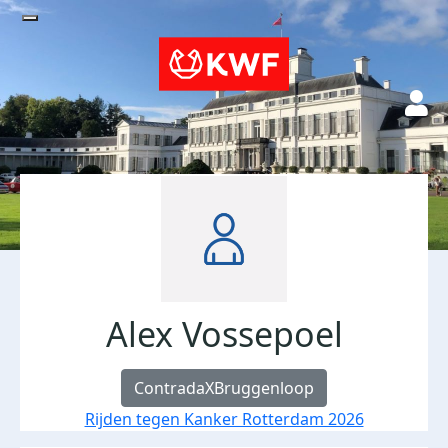
Alex Vossepoel
ContradaXBruggenloop
Rijden tegen Kanker Rotterdam 2026