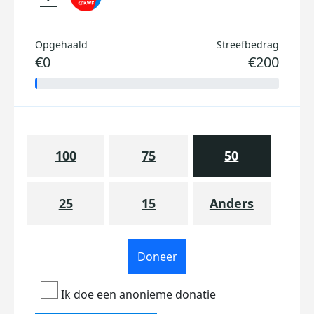
Opgehaald
Streefbedrag
€0
€200
100
75
50
25
15
Anders
Doneer
Ik doe een anonieme donatie