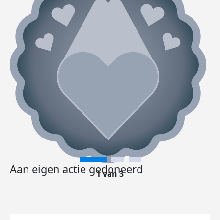
Aan eigen actie gedoneerd
1 van 3