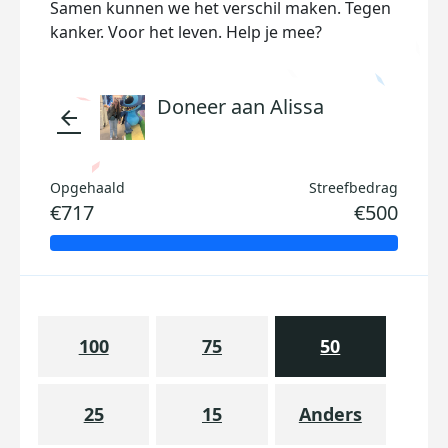
Samen kunnen we het verschil maken. Tegen
kanker. Voor het leven. Help je mee?
Doneer aan Alissa
arrow_back
Opgehaald
Streefbedrag
€717
€500
100
75
50
25
15
Anders