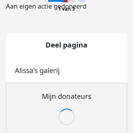
Aan eigen actie gedoneerd
1 van 3
Deel pagina
Alissa's
galerij
Mijn donateurs