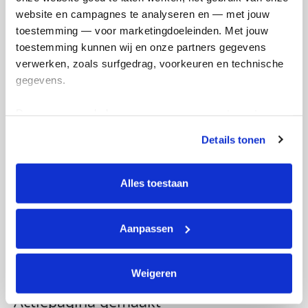
website en campagnes te analyseren en — met jouw 
toestemming — voor marketingdoeleinden. Met jouw 
toestemming kunnen wij en onze partners gegevens 
verwerken, zoals surfgedrag, voorkeuren en technische 
gegevens.
Deze gegevens helpen ons om campagnes te meten, 
prestaties te verbeteren en relevante KWF-content te 
Details tonen
tonen. Je kunt je toestemming op elk moment wijzigen of 
intrekken via Cookie instellingen onderaan de pagina. De 
lijst met cookies is te vinden in het tabblad “details”.
Alles toestaan
Aanpassen
Weigeren
Actiepagina gemaakt