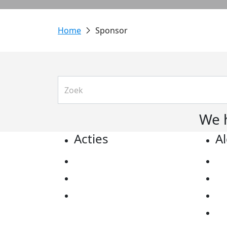
Sponsor
We 
Acties
A
Actiematerialen
Pr
Evenementen
Co
Kom in actie
Al
Ov