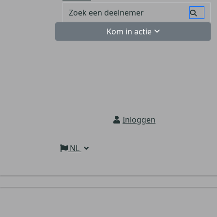
Kom in actie
Inloggen
NL