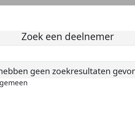
Zoek een deelnemer
hebben geen zoekresultaten gevo
lgemeen
ivacyverklaring
okie instellingen
gemene voorwaarden
er KWF Kankerbestrijding