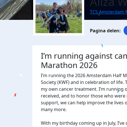
Aliza 
TCS Amsterdam 
I’m running against c
Marathon 2026
I’m running the 2026 Amsterdam Half M
Society (KWF) and in celebration of life
my own cancer treatment. I’m running ou
received, and to honor those who were n
support, we can help improve the lives o
many more.
With my birthday coming up in July, I’ve 