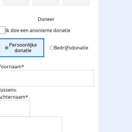
Doneer
Ik doe een anonieme donatie
Donation Type
Persoonlijke
Bedrijfsdonatie
donatie
Voornaam*
Tussenv.
Achternaam*