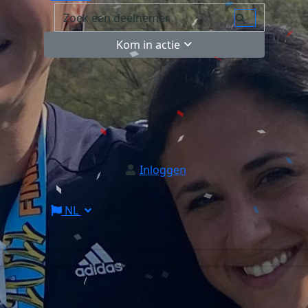
Kom in actie
Inloggen
NL