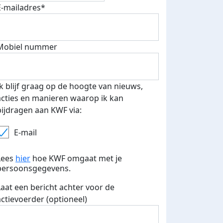
E-mailadres*
Mobiel nummer
Ik blijf graag op de hoogte van nieuws,
acties en manieren waarop ik kan
bijdragen aan KWF via:
E-mail
Lees
hier
hoe KWF omgaat met je
persoonsgegevens.
 euro opgehaald: t-shirt
E-mails verstuurd
Laat een bericht achter voor de
iend
actievoerder (optioneel)