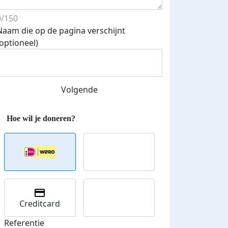
0/150
Naam die op de pagina verschijnt
(optioneel)
Volgende
Streefbedrag verhoogd
Creditcard
Referentie