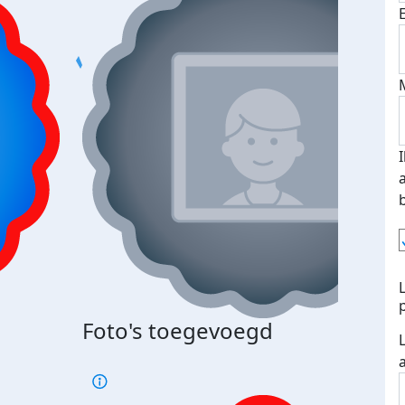
Foto's toegevoegd
€500
verd