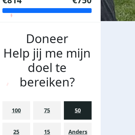
€814
€750
Doneer
Help jij me mijn
doel te
bereiken?
100
75
50
25
15
Anders