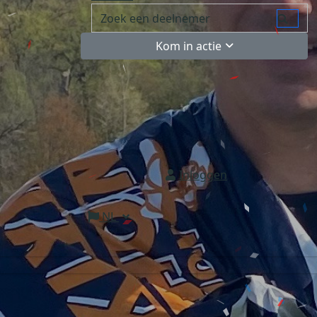
Kom in actie
Inloggen
NL