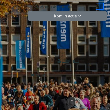
Kom in actie
Inloggen
NL