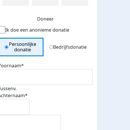
Doneer
Ik doe een anonieme donatie
Donation Type
Persoonlijke
Bedrijfsdonatie
donatie
Voornaam*
Tussenv.
Achternaam*