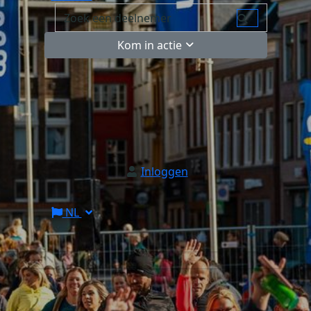
Kom in actie
Inloggen
NL