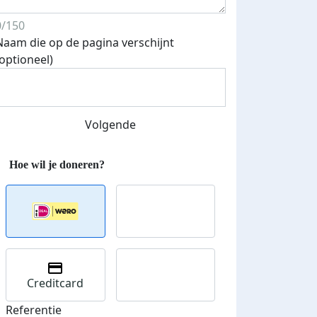
0/150
Naam die op de pagina verschijnt
(optioneel)
Streefbedrag verhoogd
Volgende
Creditcard
Referentie