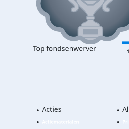
Top fondsenwerver
1
Acties
A
Actiematerialen
Pr