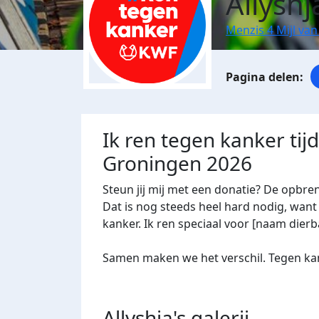
Allyshj
Menzis 4 Mijl va
Ik ren tegen kanker tij
Groningen 2026
Steun jij mij met een donatie? De opbre
Dat is nog steeds heel hard nodig, want 
kanker. Ik ren speciaal voor [naam dierba
Samen maken we het verschil. Tegen kan
Allyshja's
galerij