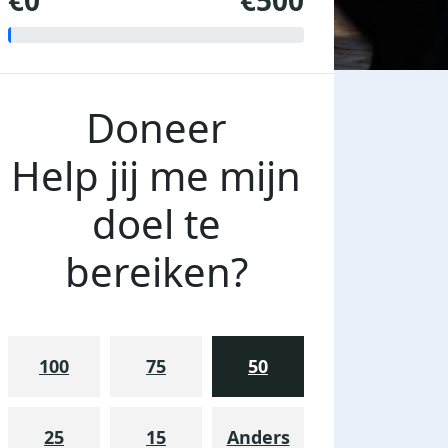
€0
€500
Doneer
Help jij me mijn
doel te
bereiken?
100
75
50
25
15
Anders