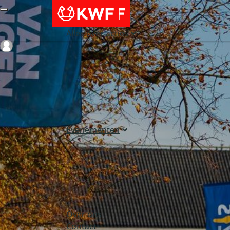
Alles over acties
Login
Evenementen
Over ons
Contact