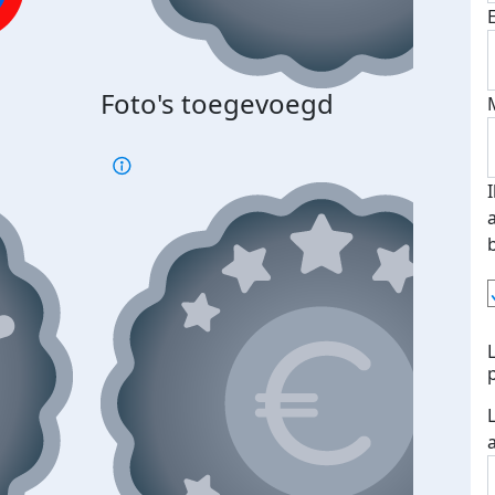
Bij 
Foto's toegevoegd
je je