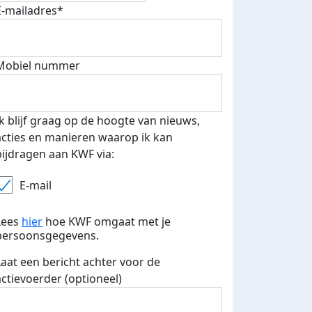
E-mailadres*
500 euro aan donaties ontvang
E-mails verstuurd
 speciale KWF t-shirt!
Mobiel nummer
Ik blijf graag op de hoogte van nieuws,
acties en manieren waarop ik kan
bijdragen aan KWF via:
E-mail
Lees
hier
hoe KWF omgaat met je
persoonsgegevens.
Laat een bericht achter voor de
actievoerder (optioneel)