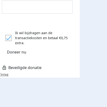
Ik wil bijdragen aan de
transactiekosten
en betaal €0,75
Donateurs bedankt
extra.
Doneer nu
Terug