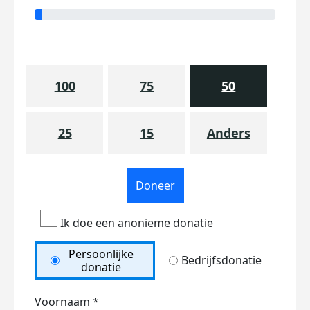
100
75
50
25
15
Anders
Doneer
Ik doe een anonieme donatie
Persoonlijke
Bedrijfsdonatie
donatie
Voornaam *