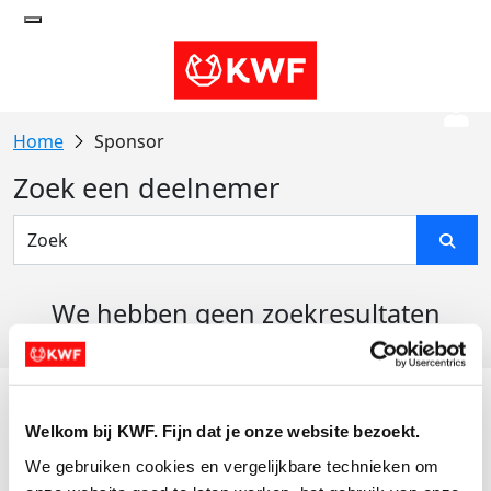
Sponsor
Zoek een deelnemer
We hebben geen zoekresultaten
gevonden
Acties
Welkom bij KWF. Fijn dat je onze website bezoekt.
Actiematerialen
We gebruiken cookies en vergelijkbare technieken om 
Evenementen