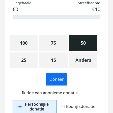
Opgehaald
Streefbedrag
€0
€10
100
75
50
25
15
Anders
Doneer
Ik doe een anonieme donatie
Persoonlijke
Bedrijfsdonatie
donatie