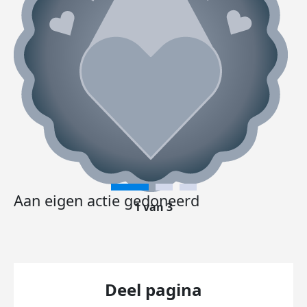
Aan eigen actie gedoneerd
1 van 3
Deel pagina